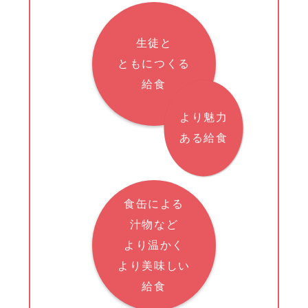
生徒と
ともにつくる
給食
より魅力
ある給食
食缶による
汁物など
より温かく
より美味しい
給食